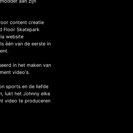
 modder aan zijn
voor content creatie
rd Floor Skatepark
ia website
ls één van de eerste in
ent.
iseerd in het maken van
ment video's.
on sports en de liefde
, lukt het Johnny elke
t video te produceren