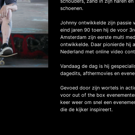
schouders, zand in zijn haren en
schoenen.
Johnny ontwikkelde zijn passie 
eind jaren 90 toen hij de voor 3
Amsterdam zijn eerste multi med
ontwikkelde. Daar pionierde hij a
Nederland met online video cont
Vandaag de dag is hij gespecial
dagedits, afthermovies en evene
Gevoed door zijn wortels in acti
voor out of the box evenementen
keer weer om snel een evenemen
die de kijker inspireert.