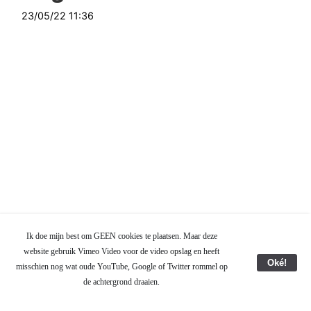
23/05/22 11:36
Ik doe mijn best om GEEN cookies te plaatsen. Maar deze
website gebruik Vimeo Video voor de video opslag en heeft
Oké!
misschien nog wat oude YouTube, Google of Twitter rommel op
de achtergrond draaien.